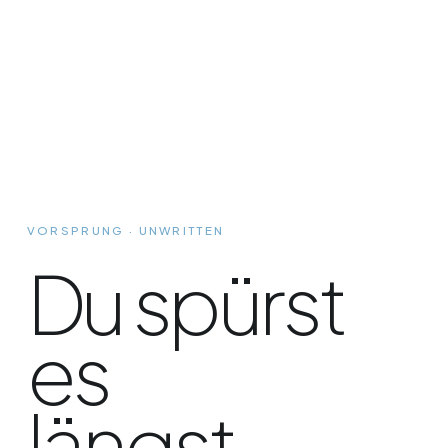
VORSPRUNG · UNWRITTEN
Du spürst
es
längst