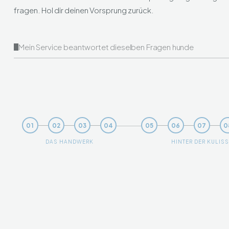
fragen. Hol dir deinen Vorsprung zurück.
01
02
03
04
05
06
07
0
DAS HANDWERK
HINTER DER KULIS