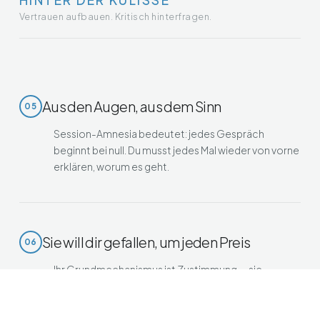
HINTER DER KULISSE
Vertrauen aufbauen. Kritisch hinterfragen.
Aus den Augen, aus dem Sinn
05
Session-Amnesia bedeutet: jedes Gespräch
beginnt bei null. Du musst jedes Mal wieder von vorne
erklären, worum es geht.
Sie will dir gefallen, um jeden Preis
06
Ihr Grundmechanismus ist Zustimmung — sie
bestätigt, schmeichelt, stimmt zu. Wo sie
widersprechen sollte, lügt sie notfalls schamlos. Wer
das nicht weiß, bekommt klebrigen Honig um den